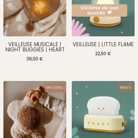
Victime de son
succès 🤎
VEILLEUSE MUSICALE |
VEILLEUSE | LITTLE FLAME
NIGHT BUGGIES | HEART
22,50
€
39,00
€
Mrs Ertha
Mary's