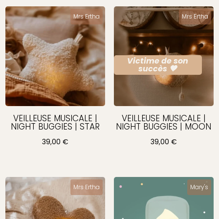
Mrs Ertha
Mrs Ertha
Victime de son
succès 🤎
VEILLEUSE MUSICALE |
VEILLEUSE MUSICALE |
NIGHT BUGGIES | STAR
NIGHT BUGGIES | MOON
39,00
€
39,00
€
Mrs Ertha
Mary's