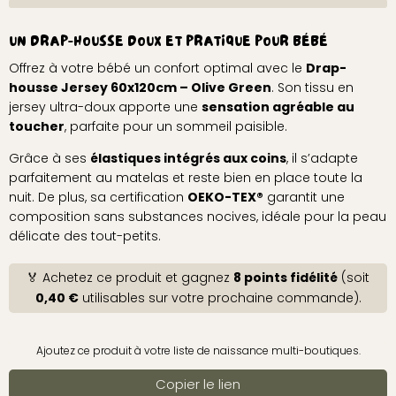
UN DRAP-HOUSSE DOUX ET PRATIQUE POUR BÉBÉ
Offrez à votre bébé un confort optimal avec le
Drap-
housse Jersey 60x120cm – Olive Green
. Son tissu en
jersey ultra-doux apporte une
sensation agréable au
toucher
, parfaite pour un sommeil paisible.
Grâce à ses
élastiques intégrés aux coins
, il s’adapte
parfaitement au matelas et reste bien en place toute la
nuit. De plus, sa certification
OEKO-TEX®
garantit une
composition sans substances nocives, idéale pour la peau
délicate des tout-petits.
🏅 Achetez ce produit et gagnez
8 points fidélité
(soit
0,40 €
utilisables sur votre prochaine commande).
Ajoutez ce produit à votre liste de naissance multi-boutiques.
Copier le lien