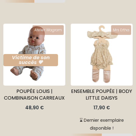
Atelier Wagram
Mrs Ertha
Victime de son
succès 🤎
POUPÉE LOUIS |
ENSEMBLE POUPÉE | BODY
COMBINAISON CARREAUX
LITTLE DAISYS
48,90
€
17,90
€
⌛ Dernier exemplaire
disponible !