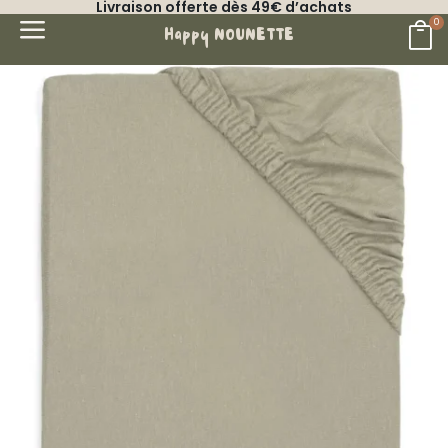
Livraison offerte dès 49€ d’achats
a
0

Happy NOUNETTE